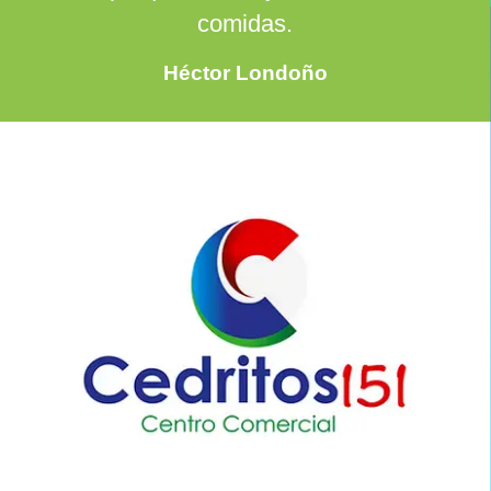
comidas.
Héctor Londoño