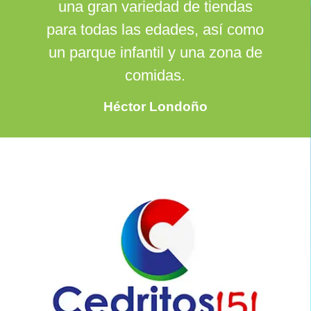
una gran variedad de tiendas
para todas las edades, así como
un parque infantil y una zona de
comidas.
Héctor Londoño