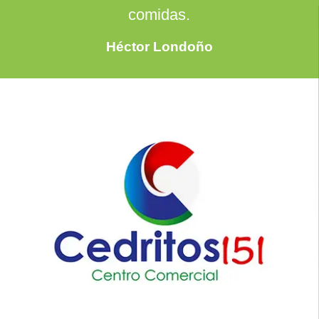
comidas.
Héctor Londoño