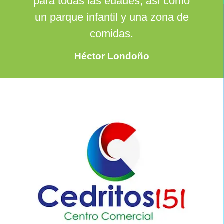
para todas las edades, así como
un parque infantil y una zona de
comidas.
Héctor Londoño